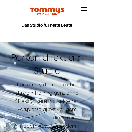
Das Studio für nette Leute
Parken direkt am
Studio
Bei Tommys Fit In erreichst
du dein Training ganz ohne
Stress: Unsere hauseigenen
Parkplätze direkt vor dem
Studio machen die Anreise
mit dem Auto besonders