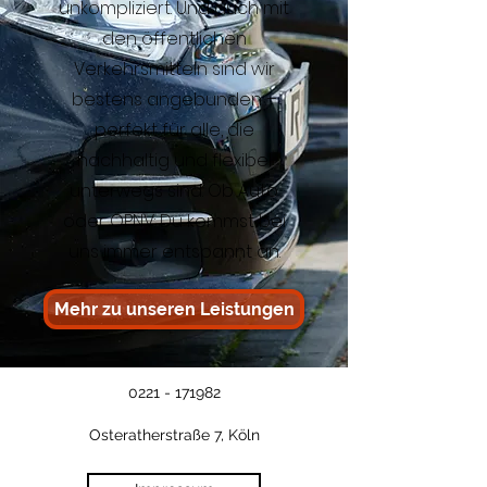
unkompliziert. Und auch mit
den öffentlichen
Verkehrsmitteln sind wir
bestens angebunden –
perfekt für alle, die
nachhaltig und flexibel
unterwegs sind. Ob Auto
oder ÖPNV: Du kommst bei
uns immer entspannt an.
Mehr zu unseren Leistungen
0221 - 171982
Osteratherstraße 7, Köln